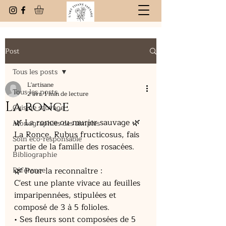
Post
Tous les posts
L'artisane
Tous les posts
2 avr.
1 min de lecture
La ronce
Cuisine sauvage
🌿 La ronce ou murier sauvage 🌿
Monographies des simples
La Ronce, Rubus fructicosus, fais 
Soin eco-responsable
partie de la famille des rosacées.
Bibliographie
Référence
🌿 Pour la reconnaître :
C'est une plante vivace au feuilles 
imparipennées, stipulées et 
composé de 3 à 5 folioles.
• Ses fleurs sont composées de 5 