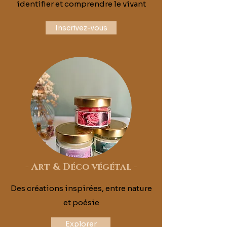
identifier et
comprendre le vivant
Inscrivez-vous
-
Art & Déco végétal
-
Des créations inspirées, entre nature
et poésie
Explorer