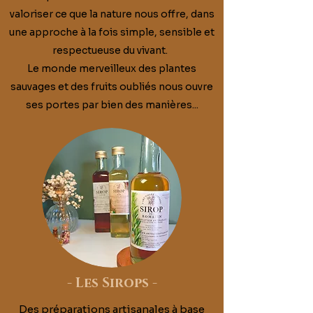
valoriser ce que la nature nous offre, dans
une approche à la fois simple, sensible et
respectueuse du vivant.
Le monde merveilleux des plantes
sauvages et des fruits oubliés nous ouvre
ses portes par bien des manières...
-
Les Sirops
-
Des préparations artisanales à base