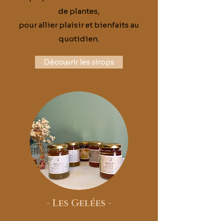
de plantes,
pour allier plaisir et bienfaits au
quotidien.
Découvrir les sirops
-
Les Gelées
-