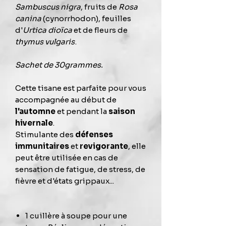
Sambuscus nigra
, fruits de
Rosa
canina
(cynorrhodon), feuilles
d'
Urtica dioïca
et de fleurs de
thymus vulgaris
.
Sachet de 30grammes.
Cette tisane est parfaite pour vous
accompagnée au début de
l'automne
et pendant la
saison
hivernale
.
Stimulante des
défenses
immunitaires
et
revigorante
, elle
peut être utilisée en cas de
sensation de fatigue, de stress, de
fièvre et d'états grippaux...
1 cuillère à soupe pour une