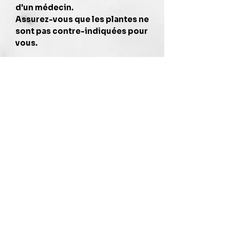
d'un médecin.
Assurez-vous que les plantes ne
sont pas contre-indiquées pour
vous.
Livraison : Expédition en France, 4 à
5 jours ouvrés par MONDIAL RELAY.
Suivi disponible
- les détails sont
précisés lors de la commande.
* Paiement sécurisé *
Vos informations restent confidentielles et