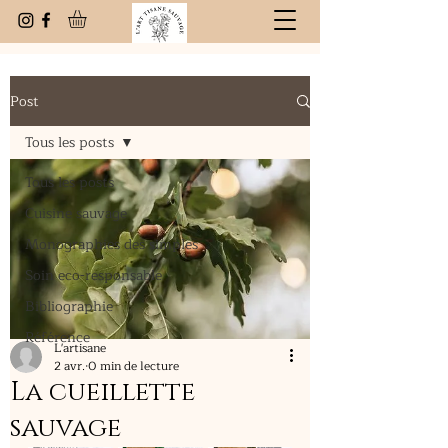
Post
Tous les posts
Tous les posts
Cuisine sauvage
Monographies des simples
Soin eco-responsable
Bibliographie
Référence
L'artisane
2 avr.
0 min de lecture
La cueillette
sauvage