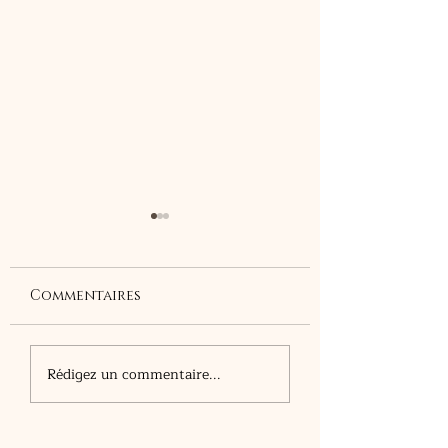
Commentaires
Le noyer
Le nom des
Rédigez un commentaire...
infusions