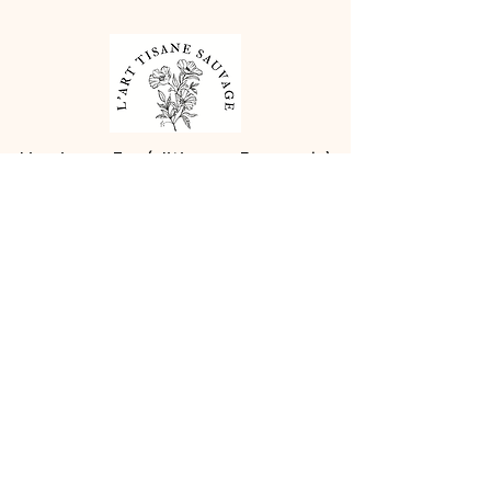
Livraison : Expédition en France, 4 à
5 jours ouvrés par MONDIAL RELAY.
Suivi disponible
- les détails sont
précisés lors de la commande.
* Paiement sécurisé *
Vos informations restent confidentielles et
protégées.
Une question ? Un besoin particulier ou