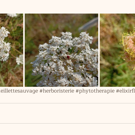
eillettesauvage
#herboristerie
#phytotherapie
#elixir