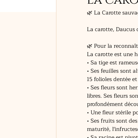
La caro
🌿 La Carotte sauva
La carotte, Daucus c
🌿 Pour la reconnaît
La carotte est une 
• Sa tige est rameus
• Ses feuilles sont 
15 folioles dentée e
• Ses fleurs sont he
libres. Ses fleurs s
profondément décou
• Une fleur stérile 
• Ses fruits sont de
maturité, l'infructe
• Sa racine est pivo