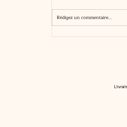
Le houblon
Rédigez un commentaire...
Livrai