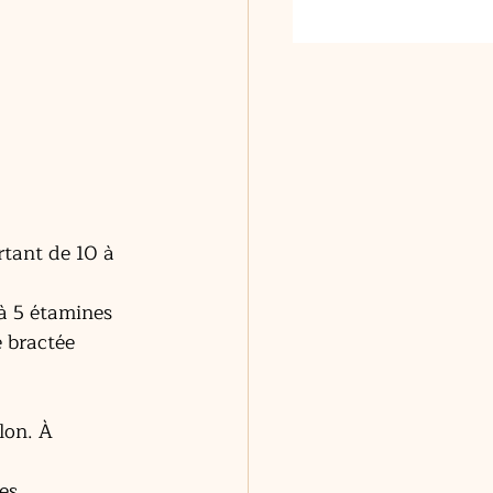
rtant de 10 à 
 à 5 étamines 
e bractée 
lon. À 
es 