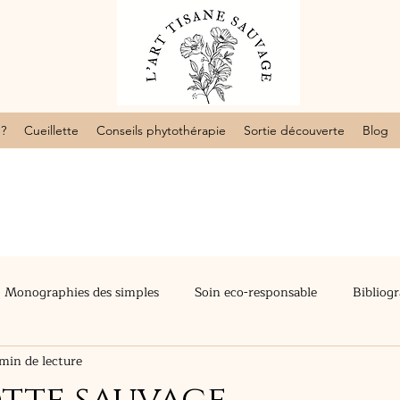
 ?
Cueillette
Conseils phytothérapie
Sortie découverte
Blog
Monographies des simples
Soin eco-responsable
Bibliog
min de lecture