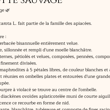
tte sauvage
ge 🌿 
arota L. fait partie de la famille des apiacées.
re :
herbacée bisannuelle entièrement velue.
e, sillonnée et rempli d'une moelle blanchâtre. 
alternes, pétiolés et velues, composées, pennées, compo
t finement divisées.
rmaphrodites à 5 pétales libres, de couleur blanches et
ont réunies en ombelles plates et entourées d'une grand
pée. 
pourpre à violacé se trouve au centre de l'ombelle.
s diackènes ovoïdes aplaticotelée muni de courte aiguil
scence ce recourbe en forme de nid. 
tante, blanchâtre, tubéreuse et comporte de fines racin