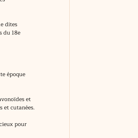
e dites 
s du 18e 
tte époque 
lavonoïdes et 
fs et cutanées.
cieux pour 