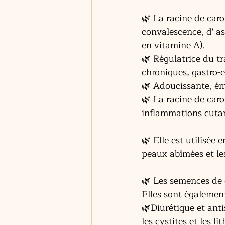
🌿 La racine de caro
convalescence, d' a
en vitamine A).
🌿 Régulatrice du tra
chroniques, gastro-e
🌿 Adoucissante, émo
🌿 La racine de caro
inflammations cuta
🌿 Elle est utilisée
peaux abîmées et les
🌿 Les semences de 
Elles sont également
🌿Diurétique et anti
les cystites et les lit