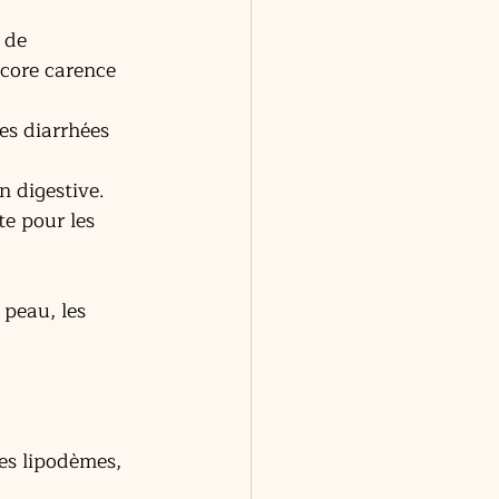
 de 
ncore carence 
les diarrhées 
n digestive.
e pour les 
 peau, les 
es lipodèmes, 