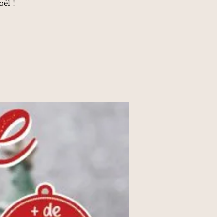
oël !