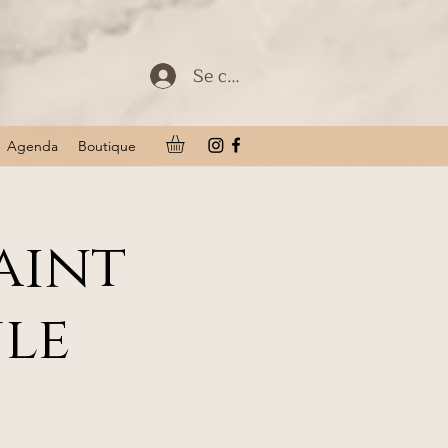
Se connecter
Agenda
Boutique
aint
ule