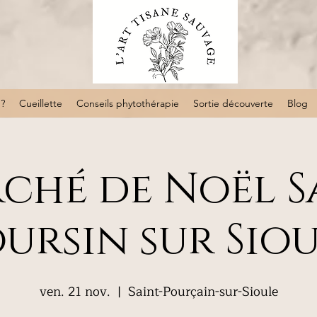
 ?
Cueillette
Conseils phytothérapie
Sortie découverte
Blog
ché de Noël S
ursin sur Sio
ven. 21 nov.
  |  
Saint-Pourçain-sur-Sioule