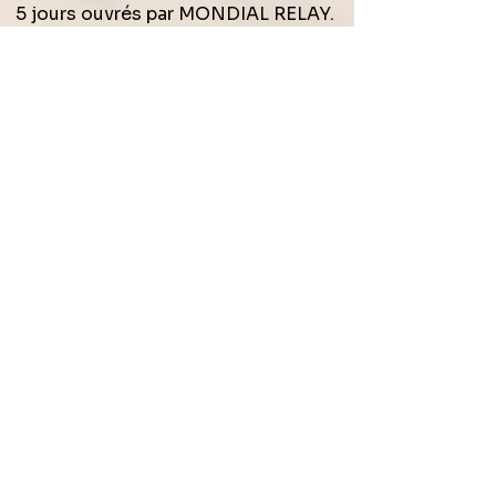
5 jours ouvrés par MONDIAL RELAY.
Suivi disponible
- les détails sont
précisés lors de la commande.
* Paiement sécurisé *
Vos informations restent confidentielles et
protégées.
Une question ? Un besoin particulier ou
une demande personnalisée ?
Je reste disponible pour vous répondre
avec attention.
Mentions légales