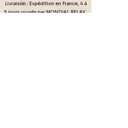
Livraison : Expédition en France, 4 à
5 jours ouvrés par MONDIAL RELAY.
Suivi disponible
- les détails sont
précisés lors de la commande.
* Paiement sécurisé *
Vos informations restent confidentielles et
protégées.
Une question ? Un besoin particulier ou
une demande personnalisée ?
Je reste disponible pour vous répondre
avec attention.
Mentions légales