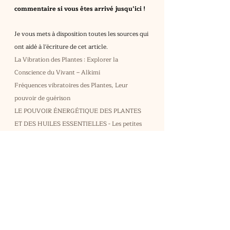
commentaire si vous êtes arrivé jusqu’ici !
Je vous mets à disposition toutes les sources qui 
ont aidé à l'écriture de cet article.
La Vibration des Plantes : Explorer la 
Conscience du Vivant – Alkimi
Fréquences vibratoires des Plantes, Leur 
pouvoir de guérison
LE POUVOIR ÉNERGÉTIQUE DES PLANTES 
ET DES HUILES ESSENTIELLES - Les petites 
sauvages
Le Chant des Plantes – Elixirs de Sagesse
Son (physique) — Wikipédia
LEXIQUE :
Fréquence