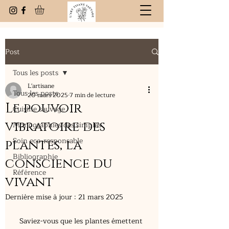
Post
Tous les posts
L'artisane
Tous les posts
20 mars 2025
7 min de lecture
Le pouvoir
Cuisine sauvage
vibratoire des
Monographies des simples
Soin eco-responsable
plantes, la
Bibliographie
conscience du
Référence
vivant
Dernière mise à jour :
21 mars 2025
Saviez-vous que les plantes émettent 